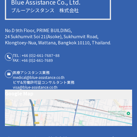
Blue Assistance Co., Ltd.
ブルーアシスタンス 株式会社
No.D 9th Floor, PRIME BUILDING,
24 Sukhumvit Soi 21(Asoke), Sukhumvit Road,
Klongtoey-Nua, Wattana, Bangkok 10110, Thailand.
TEL : +66 (0)2-661-7687~88
FAX : +66 (0)2-661-7689
医療アシスタンス業務
medical@blue-assistance.co.th
ビザ&労働許可証コンサルタント業務
visa@blue-assistance.co.th
Google Map