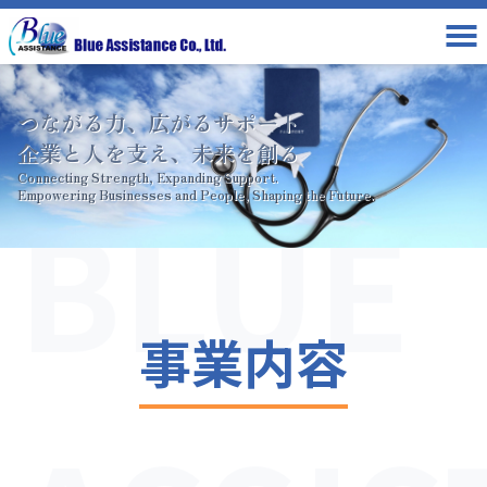
つながる力、広がるサポート
企業と人を支え、未来を創る
Connecting Strength, Expanding Support.
BLUE
Empowering Businesses and People, Shaping the Future.
事業内容